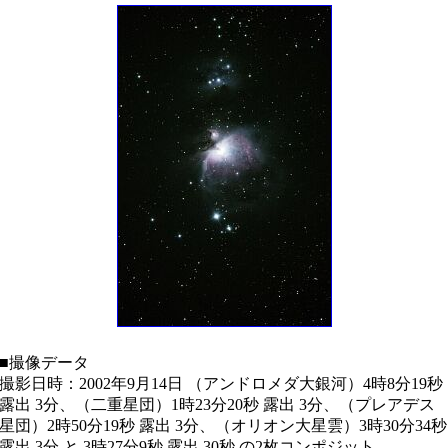
■撮像データ
撮影日時：2002年9月14日 （アンドロメダ大銀河）4時8分19秒
露出 3分、（二重星団）1時23分20秒 露出 3分、（プレアデス
星団）2時50分19秒 露出 3分、（オリオン大星雲）3時30分34秒
露出 3分 と 3時27分9秒 露出 30秒 の2枚コンポジット