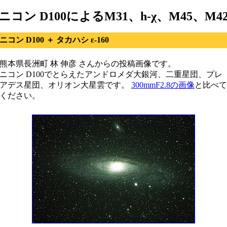
ニコン D100によるM31、h-χ、M45、M4
ニコン D100 ＋ タカハシ ε-160
熊本県長洲町 林 伸彦 さんからの投稿画像です。
ニコン D100でとらえたアンドロメダ大銀河、二重星団、プレ
アデス星団、オリオン大星雲です。
300mmF2.8の画像
と比べて
ください。