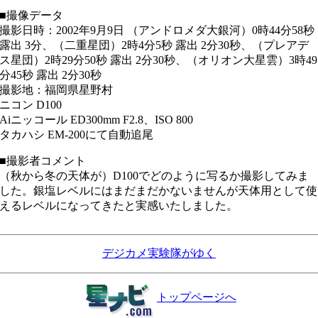
■撮像データ
撮影日時：2002年9月9日 （アンドロメダ大銀河）0時44分58秒
露出 3分、（二重星団）2時4分5秒 露出 2分30秒、（プレアデ
ス星団）2時29分50秒 露出 2分30秒、（オリオン大星雲）3時49
分45秒 露出 2分30秒
撮影地：福岡県星野村
ニコン D100
Aiニッコール ED300mm F2.8、ISO 800
タカハシ EM-200にて自動追尾
■撮影者コメント
（秋から冬の天体が）D100でどのように写るか撮影してみま
した。銀塩レベルにはまだまだかないませんが天体用として使
えるレベルになってきたと実感いたしました。
デジカメ実験隊がゆく
トップページへ