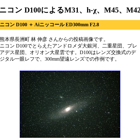
ニコン D100によるM31、h-χ、M45、M4
ニコン D100 ＋ Aiニッコール ED300mm F2.8
熊本県長洲町 林 伸彦 さんからの投稿画像です。
ニコン D100でとらえたアンドロメダ大銀河、二重星団、プレ
アデス星団、オリオン大星雲です。D100はレンズ交換式のデ
ジタル一眼レフで、300mm望遠レンズでの作例です。