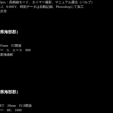
960pix・高精細モード、タイマー撮影、マニュアル露出（バルブ）
2、0.00EV、時刻データは自動記録、Photoshopにて加工
藤沢市
島県海部郡）
 35mm F2開放
ー G エース 800
部郡海南町
島県海部郡）
EET 28mm F2.8開放
 HG 1600