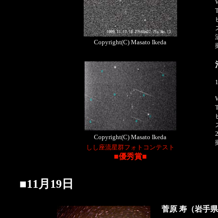
Copyright(C) Masato Ikeda
Copyright(C) Masato Ikeda
しし座流星群フォトコンテスト
■優秀賞■
■11月19日
菅原 寿（岩手