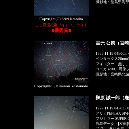
撮影地：徳島県海
Copyright(C) Seizi Kataoka
しし座流星群フォトコンテスト
■優秀賞■
吉元 公徳（宮
1999.11.19 04h0
ペンタックス28mm
フィルター 無し、
コニカ3200、現
撮影地：宮崎県北
Copyright(C) Kiminori Yoshimoto
榊原 誠一郎（
1999.11.19 04h0
アサヒPENTAX SP-F
フジカラー SUPER G
流星データ：[左側]
[右側]（北斗七星、