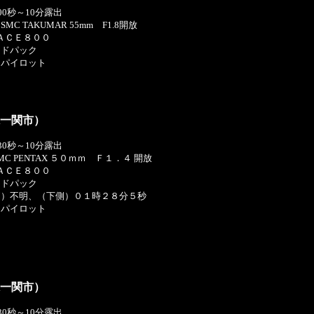
7分00秒～10分露出
C TAKUMAR 55mm F1.8開放
 ＡＣＥ８００
イドパック
川パイロット
県一関市）
8分30秒～10分露出
C PENTAX ５０ｍｍ Ｆ１．４ 開放
 ＡＣＥ８００
イドパック
側）不明、（下側）０１時２８分５秒
川パイロット
県一関市）
3分30秒～10分露出