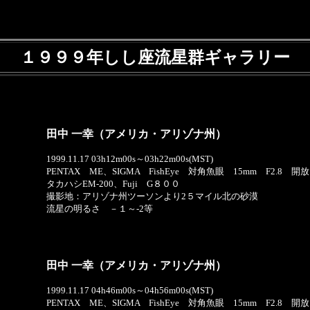
１９９９年しし座流星群ギャラリー
田中 一幸（アメリカ・アリゾナ州）
1999.11.17 03h12m00s～03h22m00s(MST)
PENTAX ME、SIGMA FishEye 対角魚眼 15mm F2.8 開放
タカハシEM-200、Fuji G８００
撮影地：アリゾナ州ツーソンより2５マイル北の砂漠
流星の明るさ －１～-2等
田中 一幸（アメリカ・アリゾナ州）
1999.11.17 04h46m00s～04h56m00s(MST)
PENTAX ME、SIGMA FishEye 対角魚眼 15mm F2.8 開放