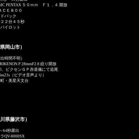
C PENTAX ５０ｍｍ Ｆ１．４ 開放
 ＡＣＥ８００
イドパック
時２２分４５秒
川パイロット
山県岡山市）
明（露出時間不明）
RIKENON P 28mmF2.8 絞り開放
800、ビクセンＧＰ赤道儀にて追尾
6m23s（ビデオ音声より）
星町・美星天文台
奈川県藤沢市）
0分～64秒露出
V-8000SX