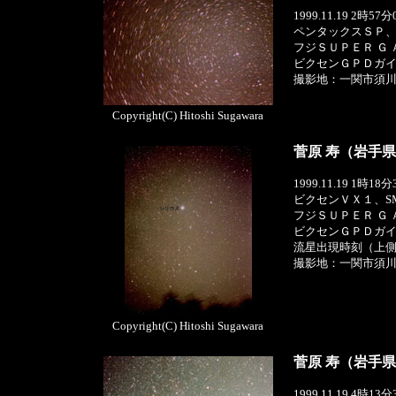
1999.11.19 2時5
ペンタックスＳＰ、SM
フジＳＵＰＥＲ Ｇ
ビクセンＧＰＤガ
撮影地：一関市須
Copyright(C) Hitoshi Sugawara
菅原 寿（岩手
1999.11.19 1時1
ビクセンＶＸ１、SM
フジＳＵＰＥＲ Ｇ
ビクセンＧＰＤガ
流星出現時刻（上
撮影地：一関市須
Copyright(C) Hitoshi Sugawara
菅原 寿（岩手
1999.11.19 4時1