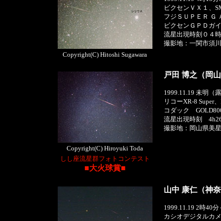
ビクセンＶＸ１、SM
フジＳＵＰＥＲ Ｇ
ビクセンＧＰＤガ
流星出現時刻０４
撮影地：一関市須
Copyright(C) Hitoshi Sugawara
戸田 博之（岡
1999.11.19 未
リコーXR-8 Super、
コダック GOLD
流星出現時刻 4h2
撮影地：岡山県美
Copyright(C) Hiroyuki Toda
しし座流星群フォトコンテスト
■大火球賞■
山中 康仁（神
1999.11.19 2時4
カシオデジタルカメラQ