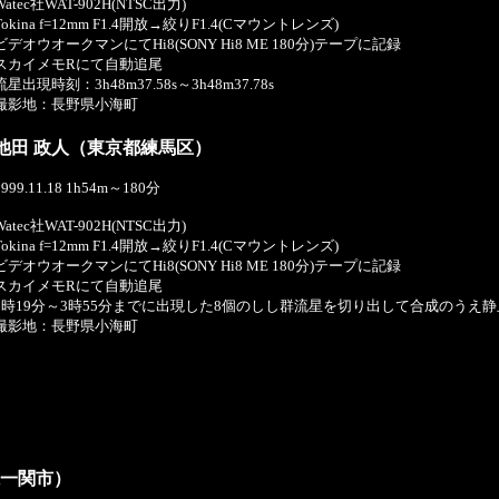
Watec社WAT-902H(NTSC出力)
Tokina f=12mm F1.4開放→絞りF1.4(Cマウントレンズ)
ビデオウオークマンにてHi8(SONY Hi8 ME 180分)テープに記録
スカイメモRにて自動追尾
流星出現時刻：3h48m37.58s～3h48m37.78s
撮影地：長野県小海町
池田 政人（東京都練馬区）
1999.11.18 1h54m～180分
Watec社WAT-902H(NTSC出力)
Tokina f=12mm F1.4開放→絞りF1.4(Cマウントレンズ)
ビデオウオークマンにてHi8(SONY Hi8 ME 180分)テープに記録
スカイメモRにて自動追尾
2時19分～3時55分までに出現した8個のしし群流星を切り出して合成のうえ
撮影地：長野県小海町
県一関市）