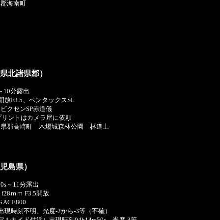
部郡海南町
崎県北諸県郡）
6m～10分露出
開放F3.5、ペンタックスSL
ビクセンSP赤道儀
像プリントはカメラ屋に依頼
諸県郡高崎町 木場城森林公園 林道上
鹿児島県）
3m00s～11分露出
 f28ｍｍ F3.5開放
 ACE800
出現時刻不明、光度-2から-3等（不確）
アルカイド付近）出現時刻04h14m50s、光度-3等