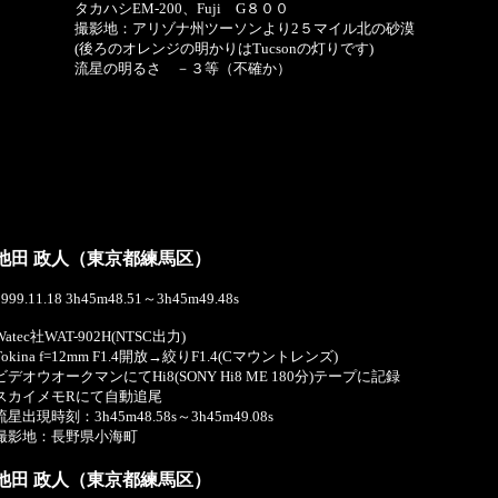
タカハシEM-200、Fuji G８００
撮影地：アリゾナ州ツーソンより2５マイル北の砂漠
(後ろのオレンジの明かりはTucsonの灯りです)
流星の明るさ －３等（不確か）
池田 政人（東京都練馬区）
1999.11.18 3h45m48.51～3h45m49.48s
Watec社WAT-902H(NTSC出力)
Tokina f=12mm F1.4開放→絞りF1.4(Cマウントレンズ)
ビデオウオークマンにてHi8(SONY Hi8 ME 180分)テープに記録
スカイメモRにて自動追尾
流星出現時刻：3h45m48.58s～3h45m49.08s
撮影地：長野県小海町
池田 政人（東京都練馬区）