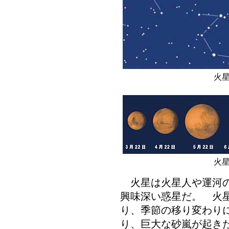
火
火
火星は火星人や運河の
興味深い惑星だ。 火
り、季節の移り変わり
り、巨大な砂嵐が起き