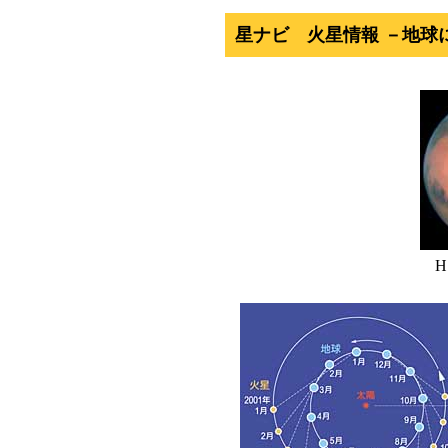
星ナビ 火星情報 －地球