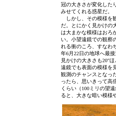
冠の大きさが変化した
みせてくれる惑星だ。
しかし、その模様を観
だ。とにかく見かけの
は大まかな模様はおろ
い。小望遠鏡での観察の
れる衝のころ、すなわち
年6月22日の地球へ最
見かけの大きさも20″
遠鏡でも表面の模様を
観測のチャンスとなっ
ったら、思いきって高
くらい（100ミリの望
ると、大きな暗い模様